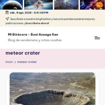
Saltar
sáb., 8 ago. 2026
-
5:41:48 PM
al
Suscríbete a nuestro bloghashter y nunca te pierdas nuestras mejores
contenido
publicaciones.
¡Suscríbete ahora!
Mi Bitácora - Boni Azuaga San
Blog de senderismo y otras cosillas
meteor crater
Inicio
meteor crater