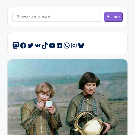
Buscar
Buscar
Facebook
Twitter
VK
TikTok
YouTube
LinkedIn
WhatsApp
Instagram
Bluesky
Mastodon