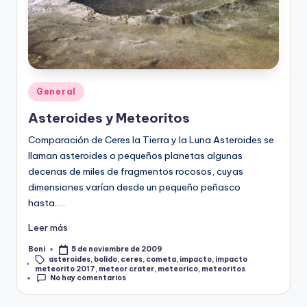
Publicado
General
en
Asteroides y Meteoritos
Comparación de Ceres la Tierra y la Luna Asteroides se
llaman asteroides o pequeños planetas algunas
decenas de miles de fragmentos rocosos, cuyas
dimensiones varían desde un pequeño peñasco
hasta…..
Leer más
Boni
5 de noviembre de 2009
Publicado
asteroides
,
bolido
,
ceres
,
cometa
,
impacto
,
impacto
por
Etiquetas:
meteorito 2017
,
meteor crater
,
meteorico
,
meteoritos
No hay comentarios